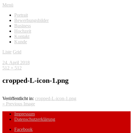
Menü
Portrait
Bewerbungsbilder
Business
Hochzeit
Kontakt
Kunde
Liste
Grid
24. April 2018
512 × 512
cropped-L-icon-1.png
Veröffentlicht in:
cropped-L-icon-1.png
« Previous Image
Impressum
Datenschutzerklärung
Facebook