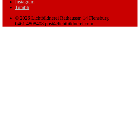
Instagram
Tumblr
© 2026 Lichtbildnerei Rathausstr. 14 Flensburg
0461.4808408 post@lichtbildnerei.com