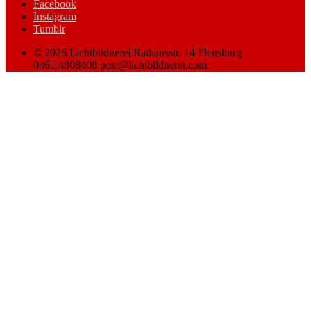
Facebook
Instagram
Tumblr
© 2026 Lichtbildnerei Rathausstr. 14 Flensburg
0461.4808408 post@lichtbildnerei.com