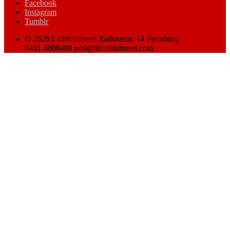
Facebook
Instagram
Tumblr
© 2026 Lichtbildnerei Rathausstr. 14 Flensburg
0461.4808408 post@lichtbildnerei.com